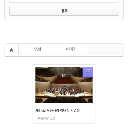
영상
이미지
21
JUL
제14회 부산사람 이태석 기념음...
Category
영상