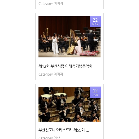
Category
이미지
22
MAY
제13회 부산사람 이태석기념음악회
Category
이미지
12
JAN
부산심포니오케스트라 제55회 ...
Category
영상