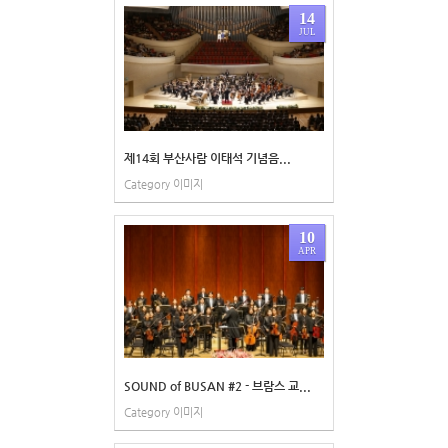
14
JUL
제14회 부산사람 이태석 기념음...
Category
이미지
10
APR
SOUND of BUSAN #2 - 브람스 교...
Category
이미지