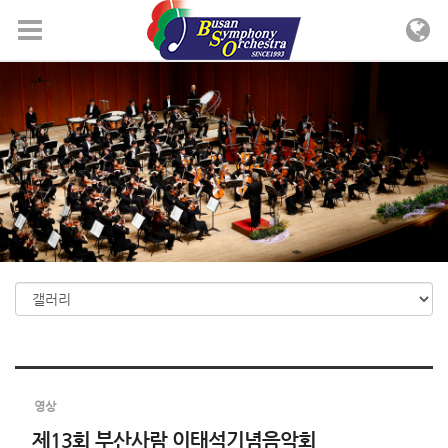
Sketchbook5, 스케치북5
Sketchbook5, 스케치북5
메뉴 건너뛰기
영상
제13회 부산사람 이태석기념음악회