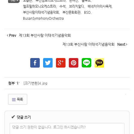
오충근
,
부산심포니오케스트라
,
한여진
,
플루트
,
TAG •
엘프필하모니오케스트라
,
수석
,
브리치알디
,
베네치아의사육제
,
부산사람이태석기념음악회
,
부산문화회관
,
BSO
,
BusanSymphonyOrchestra
Prev
제13회 부산사람 이태석기념음악회
제13회 부산사람 이태석기념음악회
Next
첨부
'
1
'
[크기변환]4.jpg
목록
✔
댓글 쓰기
댓글 쓰기 권한이 없습니다. 로그인 하시겠습니까?