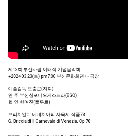
제13회 부산사람 이태석 기념음악회
●2024.03.23(토) pm7:00 부산문화회관 대극장
예술감독 오충근(지휘)
연 주 부산심포니오케스트라(BSO)
협 연 한여진(플루트)
브리치알디 베네치아의 사육제 작품78
G. Briccialdi Il Carnevale di Venezia, Op.78