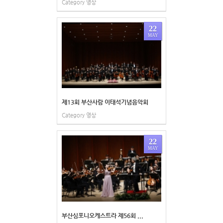
Category
영상
22
MAY
제13회 부산사람 이태석기념음악회
Category
영상
22
MAY
부산심포니오케스트라 제56회 ...