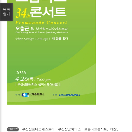
목록
열기
부산심포니오케스트라
,
부산상공회의소
,
프롬나드콘서트
,
태웅
,
TAG •