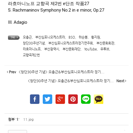
라흐마니노프 교향곡 제2번 e단조 작품27
S. Rachmaninov Symphony No.2 in e minor, Op.27
Ⅲ. Adagio
오충근
,
부산심포니오케스트라
,
BSO
,
하순봉
,
황지원
,
TAG •
창단30주년기념
,
부산심포니오케스트라정기연주회
,
부산문화회관
,
라흐마니노프
,
부산광역시
,
부산문화재단
,
YouTube
,
유튜브
,
교향곡제2번
Prev
<창단30주년 기념> 오충근&부산심포니오케스트라 정기...
<창단30주년 기념> 오충근&부산심포니오케스트라 정기...
Next
첨부
'
1
'
11.jpg