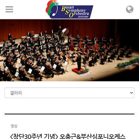
Sketchbook5, 스케치북5
Sketchbook5, 스케치북5
메뉴 건너뛰기
영상
<창단30주년 기념> 오충근&부산심포니오케스