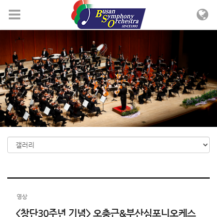
Sketchbook5, 스케치북5
Sketchbook5, 스케치북5
메뉴 건너뛰기
영상
<창단30주년 기념> 오충근&부산심포니오케스