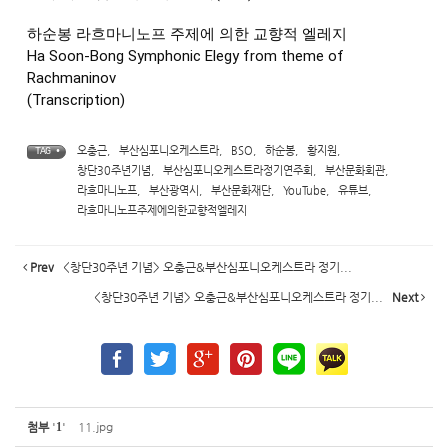
하순봉 라흐마니노프 주제에 의한 교향적 엘레지
Ha Soon-Bong Symphonic Elegy from theme of
Rachmaninov
(Transcription)
오충근
,
부산심포니오케스트라
,
BSO
,
하순봉
,
황지원
,
TAG •
창단30주년기념
,
부산심포니오케스트라정기연주회
,
부산문화회관
,
라흐마니노프
,
부산광역시
,
부산문화재단
,
YouTube
,
유튜브
,
라흐마니노프주제에의한교향적엘레지
Prev
<창단30주년 기념> 오충근&부산심포니오케스트라 정기...
<창단30주년 기념> 오충근&부산심포니오케스트라 정기...
Next
첨부
'
1
'
11.jpg