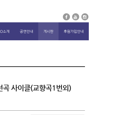
로그인
회원가입
SO소개
공연안내
게시판
후원가입안내
곡 전곡 사이클(교향곡1번외)