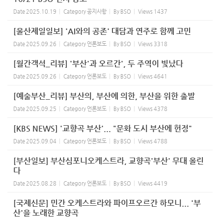
Date
2025.10.19
Category
공지사항
By
BSO
Views
1437
[울산제일일보] 'AI와의 공존' 대담과 연주로 함께 고민
Date
2025.09.26
Category
언론보도
By
BSO
Views
3318
[월간객석_리뷰] '부산'과 오르간', 두 주역이 빛났다
Date
2025.09.26
Category
언론보도
By
BSO
Views
4641
[예술부산_리뷰] 부산의, 부산에 의한, 부산을 위한 출발
Date
2025.09.25
Category
언론보도
By
BSO
Views
4378
[KBS NEWS] '교향곡 부산'... "문화 도시 부산에 헌정"
Date
2025.09.04
Category
언론보도
By
BSO
Views
4788
[부산일보] 부산심포니오케스트라, 교향곡'부산' 무대 올린
다
Date
2025.08.28
Category
언론보도
By
BSO
Views
4419
[국제신문] 민간 오케스트라와 파이프오르간 하모니... '부
산'을 노래한 교향곡