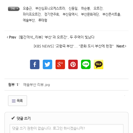
오충근
,
부산심포니오케스트라
,
신동일
,
하순봉
,
오르간
,
TAG •
파이프오르간
,
정기연주회
,
부산광역시
,
부산문화재단
,
부산콘서트홀
,
예술부산
,
류태형
Prev
[월간객석_리뷰] '부산'과 오르간', 두 주역이 빛났다
[KBS NEWS] '교향곡 부산'... "문화 도시 부산에 헌정"
Next
첨부
'
1
'
예술부산 리뷰.jpg
목록
✔
댓글 쓰기
댓글 쓰기 권한이 없습니다. 로그인 하시겠습니까?