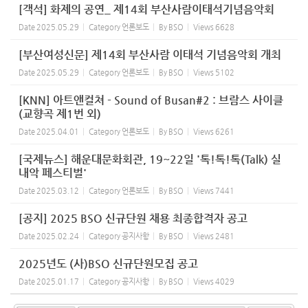
[객석] 화제의 공연_ 제14회 부산사람이태석기념음악회
Date
2025.05.29
Category
언론보도
By
BSO
Views
6628
[부산여성신문] 제14회 부산사람 이태석 기념음악회 개최
Date
2025.05.29
Category
언론보도
By
BSO
Views
5102
[KNN] 아트앤컬쳐 - Sound of Busan#2 : 브람스 사이클
(교향곡 제1번 외)
Date
2025.04.01
Category
언론보도
By
BSO
Views
6261
[국제뉴스] 해운대문화회관, 19~22일 '톡!톡!톡(Talk) 실
내악 페스티벌'
Date
2025.03.12
Category
언론보도
By
BSO
Views
7441
[공지] 2025 BSO 신규단원 채용 최종합격자 공고
Date
2025.02.24
Category
공지사항
By
BSO
Views
2481
2025년도 (사)BSO 신규단원모집 공고
Date
2025.01.17
Category
공지사항
By
BSO
Views
4029