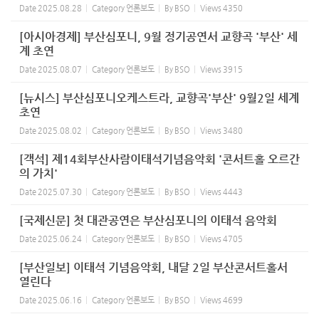
Date
2025.08.28
Category
언론보도
By
BSO
Views
4350
[아시아경제] 부산심포니, 9월 정기공연서 교향곡 '부산' 세
계 초연
Date
2025.08.07
Category
언론보도
By
BSO
Views
3915
[뉴시스] 부산심포니오케스트라, 교향곡'부산' 9월2일 세계
초연
Date
2025.08.02
Category
언론보도
By
BSO
Views
3480
[객석] 제14회부산사람이태석기념음악회 '콘서트홀 오르간
의 가치'
Date
2025.07.30
Category
언론보도
By
BSO
Views
4443
[국제신문] 첫 대관공연은 부산심포니의 이태석 음악회
Date
2025.06.24
Category
언론보도
By
BSO
Views
4705
[부산일보] 이태석 기념음악회, 내달 2일 부산콘서트홀서
열린다
Date
2025.06.16
Category
언론보도
By
BSO
Views
4699