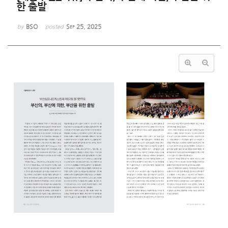
한 출발
BSO
Sep 25, 2025
by
posted